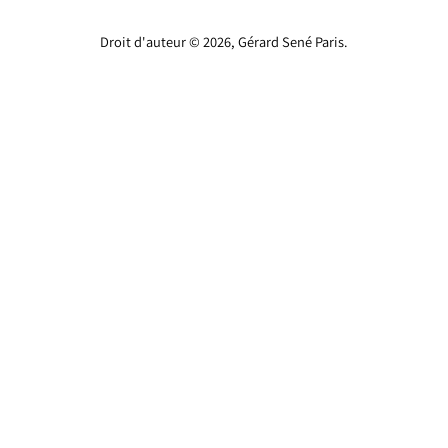
Droit d'auteur © 2026,
Gérard Sené Paris
.
Utilisez
les
flèches
gauche/droite
pour
naviguer
dans
le
diaporama
ou
glissez
vers
la