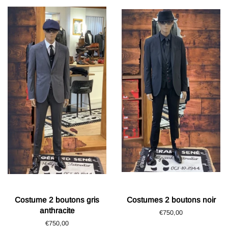
Costume 2 boutons gris
Costumes 2 boutons noir
anthracite
Prix
€750,00
régulier
Prix
€750,00