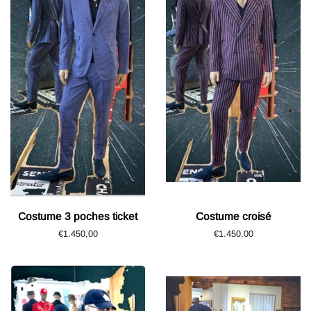
Costume 3 poches ticket
Costume croisé
Prix
€1.450,00
Prix
€1.450,00
régulier
régulier