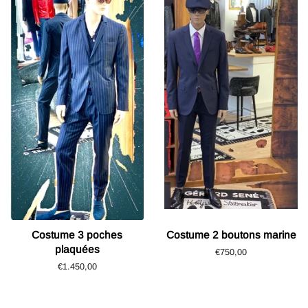
Costume 3 poches
Costume 2 boutons marine
plaquées
Prix
€750,00
régulier
Prix
€1.450,00
régulier