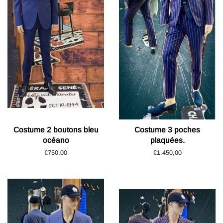
Costume 2 boutons bleu
Costume 3 poches
océano
plaquées.
Prix
€750,00
Prix
€1.450,00
régulier
régulier