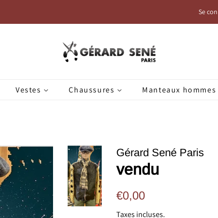
Se con
Vestes
Chaussures
Manteaux hommes
Gérard Sené Paris
vendu
Prix
Prix
€0,00
régulier
réduit
Taxes incluses.