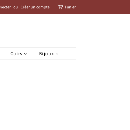
necter
ou
Créer un compte
Panier
Cuirs
Bijoux