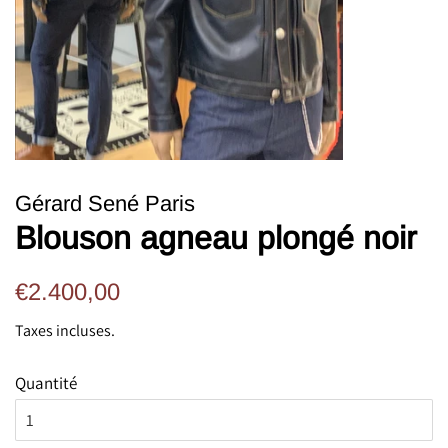
Gérard Sené Paris
Blouson agneau plongé noir
Prix
Prix
€2.400,00
régulier
réduit
Taxes incluses.
Quantité