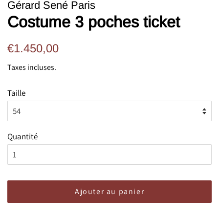
Gérard Sené Paris
Costume 3 poches ticket
Prix
Prix
€1.450,00
régulier
réduit
Taxes incluses.
Taille
Quantité
Ajouter au panier