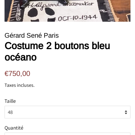
Gérard Sené Paris
Costume 2 boutons bleu
océano
Prix
Prix
€750,00
régulier
réduit
Taxes incluses.
Taille
Quantité